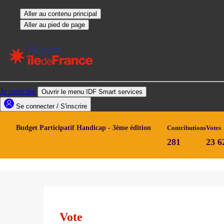
Budget Participatif Handicap - 3ème édition
Contributions
Votes
281
23 6
Vote